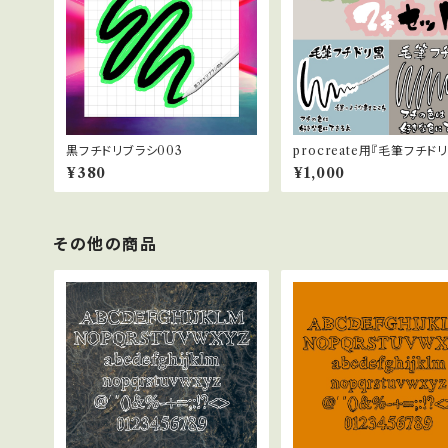
黒フチドリブラシ003
procreate用『毛筆フチド
黒』と『毛筆フチドリブラシ白
¥380
¥1,000
得な2本セット
その他の商品