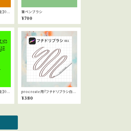
】04
筆ペンブラシ
¥700
】03
procreate用『フチドリブラシ白 0
11』
¥380