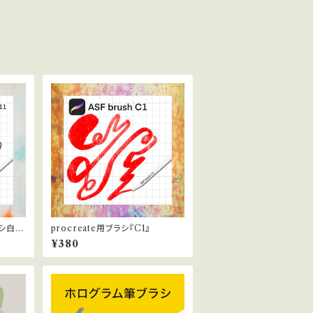
シ白 0
procreate用ブラシ『C1』
¥380