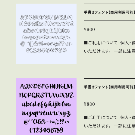
帰属します。 ⚫︎WEBサイ
フォントファイル形式にし
ne/Androidアプリ、
手書きフォント【商用利用可能】
わず無料で利用可能です。 
OMへの収録の際も無料で
¥800
見本誌をご送付頂ける場合は
■ご利用について 個人・
さい。 ⚫︎このフォントの
いただけます。 一部に注
負いません。 ⚫︎フォン
下記の注意事項と禁止事項を
をいただければ幸いです。
SF brush Handwrit
布、販売する行為。 ・当フ
帰属します。 ⚫︎WEBサイ
フォントファイル形式にし
ne/Androidアプリ、
手書きフォント【商用利用可能】
わず無料で利用可能です。 
OMへの収録の際も無料で
¥800
見本誌をご送付頂ける場合は
■ご利用について 個人・
さい。 ⚫︎このフォントの
いただけます。 一部に注
負いません。 ⚫︎フォン
下記の注意事項と禁止事項を