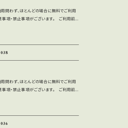
、ASF brushのLINEより ご連絡くだ
商用問わず、ほとんどの場合に無料でご利用
使用によるトラブル、不利益には一切の責任を
意事項・禁止事項がございます。 ご利用前
トに誤字等を発見した方はお手数ですがご連絡
分ご確認ください。 ■注意事項
 ■禁止事項 ・当フォントファイルを無断で配
written Font」の著作権は作者であるASF br
ォントを改変したものやトレースしたものを、
WEBサイト、印刷物、映像、ゲームへの埋め込
て 配布、販売する行為。
dアプリ、フォント埋込みＰＤＦでの使用は個人、商
038
す。 ⚫︎出版社さまで発行する雑誌、書籍、
も無料でご利用可能です。利用報告は不要で
は、ASF brushのLINEよりご連絡くだ
商用問わず、ほとんどの場合に無料でご利用
使用によるトラブル、不利益には一切の責任を
意事項・禁止事項がございます。 ご利用前
トに誤字等を発見した方はお手数ですがご連絡
分ご確認ください。 ■注意事項
written Font」の著作権は作者であるASF br
当フォントを改変したものやトレースしたもの
WEBサイト、印刷物、映像、ゲームへの埋め込
して配布、販売する行為。
dアプリ、フォント埋込みＰＤＦでの使用は個人、商
036