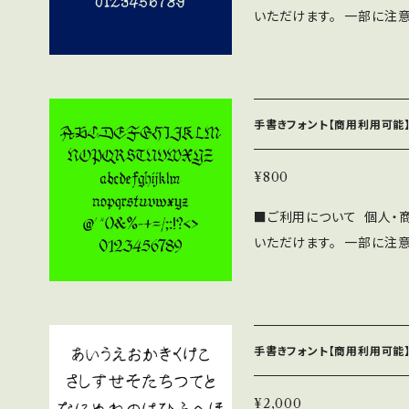
いただけます。 一部に注
負いません。 ⚫︎フォン
下記の注意事項と禁止事項を
をいただければ幸いです。
SF brush Handwrit
布、販売する行為。 ・当フ
帰属します。 ⚫︎WEBサイ
フォントファイル形式にし
ne/Androidアプリ、
手書きフォント【商用利用可能】
わず無料で利用可能です。 
OMへの収録の際も無料で
¥800
見本誌をご送付頂ける場合は
■ご利用について 個人・
さい。 ⚫︎このフォントの
いただけます。 一部に注
負いません。 ⚫︎フォン
下記の注意事項と禁止事項を
をいただければ幸いです。
SF brush Handwrit
布、販売する行為。 ・当フ
帰属します。 ⚫︎WEBサイ
フォントファイル形式にし
ne/Androidアプリ、
手書きフォント【商用利用可能】
わず無料で利用可能です。 
OMへの収録の際も無料で
¥2,000