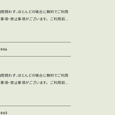
は、ASF brushのLINEよりご連絡くだ
商用問わず、ほとんどの場合に無料でご利用
使用によるトラブル、不利益には一切の責任を
意事項・禁止事項がございます。 ご利用前に
トに誤字等を発見した方はお手数ですがご連絡
十分ご確認ください。 ■注意事項 ⚫︎「A
ten Font」の著作権は作者であるASF brushに
当フォントを改変したものやトレースしたもの
ト、印刷物、映像、ゲームへの埋め込み、iPho
して配布、販売する行為。
 フォント埋込みＰＤＦでの使用は個人、商用問
046
⚫︎出版社さまで発行する雑誌、書籍、CD-R
ご利用可能です。 利用報告は不要です。
、ASF brushのLINEより ご連絡くだ
商用問わず、ほとんどの場合に無料でご利用
使用によるトラブル、不利益には一切の責任を
意事項・禁止事項がございます。 ご利用前に
トに誤字等を発見した方はお手数ですがご連絡
十分ご確認ください。 ■注意事項 ⚫︎「A
 ■禁止事項 ・当フォントファイルを無断で配
ten Font」の著作権は作者であるASF brushに
ォントを改変したものやトレースしたものを、
ト、印刷物、映像、ゲームへの埋め込み、iPho
て 配布、販売する行為。
 フォント埋込みＰＤＦでの使用は個人、商用問
045