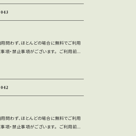
ト、印刷物、映像、ゲームへの埋め込み、iPho
て 配布、販売する行為。
 フォント埋込みＰＤＦでの使用は個人、商用問
043
⚫︎出版社さまで発行する雑誌、書籍、CD-R
ご利用可能です。 利用報告は不要です。
、ASF brushのLINEより ご連絡くだ
商用問わず、ほとんどの場合に無料でご利用
使用によるトラブル、不利益には一切の責任を
意事項・禁止事項がございます。 ご利用前に
トに誤字等を発見した方はお手数ですがご連絡
十分ご確認ください。 ■注意事項 ⚫︎「A
 ■禁止事項 ・当フォントファイルを無断で配
ten Font」の著作権は作者であるASF brushに
ォントを改変したものやトレースしたものを、
ト、印刷物、映像、ゲームへの埋め込み、iPho
て 配布、販売する行為。
 フォント埋込みＰＤＦでの使用は個人、商用問
042
⚫︎出版社さまで発行する雑誌、書籍、CD-R
ご利用可能です。 利用報告は不要です。
、ASF brushのLINEより ご連絡くだ
商用問わず、ほとんどの場合に無料でご利用
使用によるトラブル、不利益には一切の責任を
意事項・禁止事項がございます。 ご利用前に
トに誤字等を発見した方はお手数ですがご連絡
十分ご確認ください。 ■注意事項 ⚫︎「A