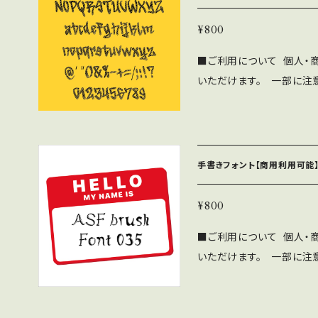
用問わず無料で利用可能で
CD-ROMへの収録の際
¥800
す。見本誌をご送付頂ける場合
■ご利用について 個人・
さい。 ⚫︎このフォントの
いただけます。 一部に注
負いません。 ⚫︎フォン
に下記の注意事項と禁止事項を十
をいただければ幸いです。 ■禁止事項 ⚫︎当フォントファイルを無断で
⚫︎「ASF brush Hand
配布、販売する行為。 ⚫︎
ushに帰属します。 ⚫︎
を、フォントファイル形式に
み、iPhone/Androi
手書きフォント【商用利用可能】
用問わず無料で利用可能で
CD-ROMへの収録の際
¥800
す。見本誌をご送付頂ける場合
■ご利用について 個人・
さい。 ⚫︎このフォントの
いただけます。 一部に注
負いません。 ⚫︎フォン
に下記の注意事項と禁止事項を十
をいただければ幸いです。 ■禁止事項 ⚫︎当フォントファイルを無断で
⚫︎「ASF brush Hand
配布、販売する行為。 ⚫︎
ushに帰属します。 ⚫︎