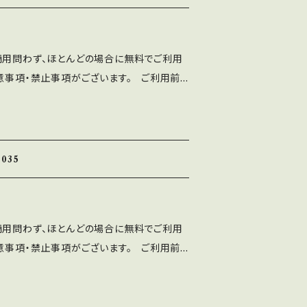
す。 ⚫︎出版社さまで発行する雑誌、書籍、
も無料でご利用可能です。利用報告は不要で
は、ASF brushのLINEよりご連絡くだ
商用問わず、ほとんどの場合に無料でご利用
使用によるトラブル、不利益には一切の責任を
意事項・禁止事項がございます。 ご利用前
トに誤字等を発見した方はお手数ですがご連絡
分ご確認ください。 ■注意事項
written Font」の著作権は作者であるASF br
当フォントを改変したものやトレースしたもの
WEBサイト、印刷物、映像、ゲームへの埋め込
して配布、販売する行為。
dアプリ、フォント埋込みＰＤＦでの使用は個人、商
035
す。 ⚫︎出版社さまで発行する雑誌、書籍、
も無料でご利用可能です。利用報告は不要で
は、ASF brushのLINEよりご連絡くだ
商用問わず、ほとんどの場合に無料でご利用
使用によるトラブル、不利益には一切の責任を
意事項・禁止事項がございます。 ご利用前
トに誤字等を発見した方はお手数ですがご連絡
分ご確認ください。 ■注意事項
written Font」の著作権は作者であるASF br
当フォントを改変したものやトレースしたもの
WEBサイト、印刷物、映像、ゲームへの埋め込