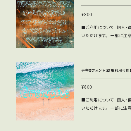
わず無料で利用可能です。 
OMへの収録の際も無料で
¥800
見本誌をご送付頂ける場合は
■ご利用について 個人・
さい。 ⚫︎このフォントの
いただけます。 一部に注
負いません。 ⚫︎フォン
下記の注意事項と禁止事項を
をいただければ幸いです。
SF brush Handwrit
布、販売する行為。 ・当フ
帰属します。 ⚫︎WEBサイ
フォントファイル形式にし
ne/Androidアプリ、
手書きフォント【商用利用可能】
わず無料で利用可能です。 
OMへの収録の際も無料で
¥800
見本誌をご送付頂ける場合は
■ご利用について 個人・
さい。 ⚫︎このフォントの
いただけます。 一部に注
負いません。 ⚫︎フォン
下記の注意事項と禁止事項を
をいただければ幸いです。
SF brush Handwrit
布、販売する行為。 ・当フ