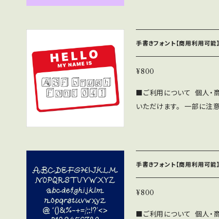
をいただければ幸いです。
SF brush Handwrit
布、販売する行為。 ・当フ
帰属します。 ⚫︎WEBサイ
フォントファイル形式にし
ne/Androidアプリ、
手書きフォント【商用利用可能】
わず無料で利用可能です。 
OMへの収録の際も無料で
¥800
見本誌をご送付頂ける場合は
■ご利用について 個人・
さい。 ⚫︎このフォントの
いただけます。 一部に注
負いません。 ⚫︎フォン
下記の注意事項と禁止事項を
をいただければ幸いです。
SF brush Handwrit
布、販売する行為。 ・当フ
帰属します。 ⚫︎WEBサイ
フォントファイル形式にし
ne/Androidアプリ、
手書きフォント【商用利用可能】
わず無料で利用可能です。 
OMへの収録の際も無料で
¥800
見本誌をご送付頂ける場合は
■ご利用について 個人・
さい。 ⚫︎このフォントの