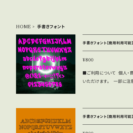
HOME
手書きフォント
手書きフォント【商用利用可能】
¥800
■ご利用について 個人・
いただけます。 一部に注
に下記の注意事項と禁止事項を十
⚫︎「ASF brush Hand
ushに帰属します。 ⚫︎
み、iPhone/Androi
手書きフォント【商用利用可能】
用問わず無料で利用可能で
CD-ROMへの収録の際