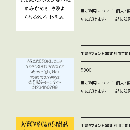
見本誌をご送付頂ける場合は
■ご利用について 個人・
さい。 ⚫︎このフォントの
いただけます。 一部に注
負いません。 ⚫︎フォン
に下記の注意事項と禁止事項を十
をいただければ幸いです。
⚫︎「ASF brush Hand
布、販売する行為。 ・当フ
ushに帰属します。 ⚫︎
フォントファイル形式にし
み、iPhone/Androi
手書きフォント【商用利用可能】
用問わず無料で利用可能で
CD-ROMへの収録の際
¥800
す。見本誌をご送付頂ける場合
■ご利用について 個人・
さい。 ⚫︎このフォントの
いただけます。 一部に注
負いません。 ⚫︎フォン
に下記の注意事項と禁止事項を十
をいただければ幸いです。 ■禁止事項 ⚫︎当フォントファイルを無断で
⚫︎「ASF brush Hand
配布、販売する行為。 ⚫︎
ushに帰属します。 ⚫︎
を、フォントファイル形式に
み、iPhone/Androi
手書きフォント【商用利用可能】