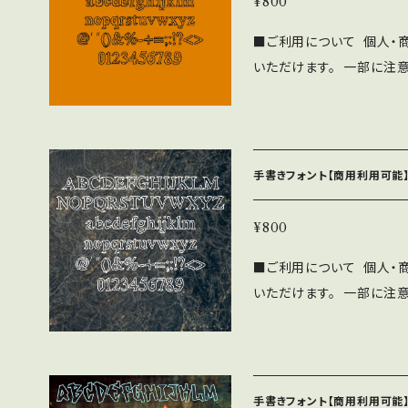
¥800
す。見本誌をご送付頂ける場合
■ご利用について 個人・
さい。 ⚫︎このフォントの
いただけます。 一部に注
負いません。 ⚫︎フォン
下記の注意事項と禁止事項を
をいただければ幸いです。 ■禁止事項 ⚫︎当フォントファイルを無断で
SF brush Handwrit
配布、販売する行為。 ⚫︎
帰属します。 ⚫︎WEBサイ
を、フォントファイル形式に
ne/Androidアプリ、
手書きフォント【商用利用可能】
わず無料で利用可能です。 
OMへの収録の際も無料で
¥800
見本誌をご送付頂ける場合は
■ご利用について 個人・
さい。 ⚫︎このフォントの
いただけます。 一部に注
負いません。 ⚫︎フォン
下記の注意事項と禁止事項を
をいただければ幸いです。
SF brush Handwrit
布、販売する行為。 ・当フ
帰属します。 ⚫︎WEBサイ
フォントファイル形式にし
ne/Androidアプリ、
手書きフォント【商用利用可能】