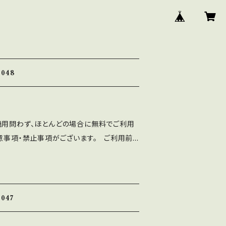
048
商用問わず、ほとんどの場合に無料でご利用
意事項・禁止事項がございます。 ご利用前
分ご確認ください。 ■注意事項
written Font」の著作権は作者であるASF br
WEBサイト、印刷物、映像、ゲームへの埋め込
dアプリ、フォント埋込みＰＤＦでの使用は個人、商
047
す。 ⚫︎出版社さまで発行する雑誌、書籍、
も無料でご利用可能です。利用報告は不要で