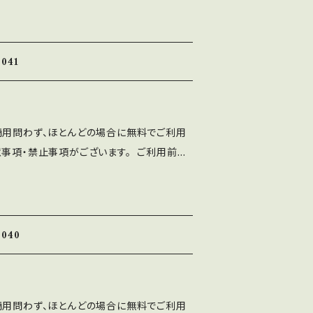
 ■禁止事項 ・当フォントファイルを無断で配
ten Font」の著作権は作者であるASF brushに
ォントを改変したものやトレースしたものを、
ト、印刷物、映像、ゲームへの埋め込み、iPho
て 配布、販売する行為。
 フォント埋込みＰＤＦでの使用は個人、商用問
041
⚫︎出版社さまで発行する雑誌、書籍、CD-R
ご利用可能です。 利用報告は不要です。
、ASF brushのLINEより ご連絡くだ
商用問わず、ほとんどの場合に無料でご利用
使用によるトラブル、不利益には一切の責任を
意事項・禁止事項がございます。 ご利用前に
トに誤字等を発見した方はお手数ですがご連絡
十分ご確認ください。 ■注意事項 ⚫︎「A
 ■禁止事項 ・当フォントファイルを無断で配
ten Font」の著作権は作者であるASF brushに
ォントを改変したものやトレースしたものを、
ト、印刷物、映像、ゲームへの埋め込み、iPho
て 配布、販売する行為。
 フォント埋込みＰＤＦでの使用は個人、商用問
040
⚫︎出版社さまで発行する雑誌、書籍、CD-R
ご利用可能です。 利用報告は不要です。
、ASF brushのLINEより ご連絡くだ
商用問わず、ほとんどの場合に無料でご利用
使用によるトラブル、不利益には一切の責任を