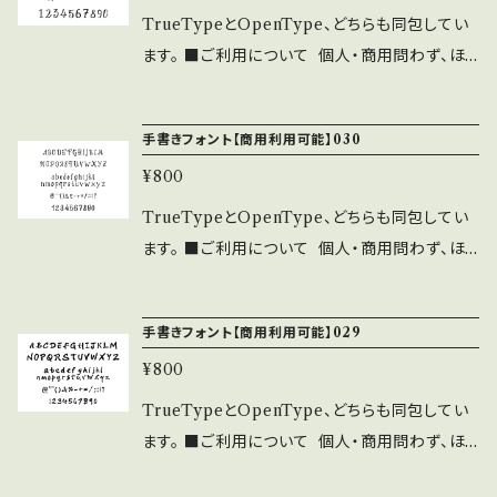
為。 ⚫︎当フォントを改変したものやトレースし
付頂ける場合は、ASF brushのLINEよりご連
属します。 ⚫︎WEBサイト、印刷物、映像、ゲーム
TrueTypeとOpenType、どちらも同包してい
たものを、フォントファイル形式にして配布、販売
絡ください。 ⚫︎このフォントの使用によるトラブ
への埋め込み、iPhone/Androidアプリ、フォン
ます。 ■ご利用について 個人・商用問わず、ほ
する行為。
ル、不利益には一切の責任を負いません。 ⚫︎フ
ト埋込みＰＤＦでの使用は個人、商用問わず無料
とんどの場合に無料でご利用いただけます。 一
ォントに誤字等を発見した方はお手数ですがご
で利用可能です。 ⚫︎出版社さまで発行する雑
部に注意事項・禁止事項がございます。 ご利用
連絡をいただければ幸いです。 ■禁止事項 ⚫︎
手書きフォント【商用利用可能】030
誌、書籍、CD-ROMへの収録の際も無料でご利
前に下記の注意事項と禁止事項を十分ご確認く
当フォントファイルを無断で配布、販売する行
用可能です。利用報告は不要です。見本誌をご送
¥800
ださい。 ■注意事項 ⚫︎「ASF brush Handwri
為。 ⚫︎当フォントを改変したものやトレースし
付頂ける場合は、ASF brushのLINEよりご連
tten Font」の著作権は作者であるASF brush
TrueTypeとOpenType、どちらも同包してい
たものを、フォントファイル形式にして配布、販売
絡ください。 ⚫︎このフォントの使用によるトラブ
に帰属します。 ⚫︎WEBサイト、印刷物、映像、ゲ
ます。 ■ご利用について 個人・商用問わず、ほ
する行為。
ル、不利益には一切の責任を負いません。 ⚫︎フ
ームへの埋め込み、iPhone/Androidアプリ、フ
とんどの場合に無料でご利用いただけます。 一
ォントに誤字等を発見した方はお手数ですがご
ォント埋込みＰＤＦでの使用は個人、商用問わず
部に注意事項・禁止事項がございます。 ご利用
連絡をいただければ幸いです。 ■禁止事項 ⚫︎
手書きフォント【商用利用可能】029
無料で利用可能です。 ⚫︎出版社さまで発行す
前に下記の注意事項と禁止事項を十分ご確認く
当フォントファイルを無断で配布、販売する行
る雑誌、書籍、CD-ROMへの収録の際も無料で
¥800
ださい。 ■注意事項 ⚫︎「ASF brush Handwri
為。 ⚫︎当フォントを改変したものやトレースし
ご利用可能です。利用報告は不要です。見本誌を
tten Font」の著作権は作者であるASF brush
TrueTypeとOpenType、どちらも同包してい
たものを、フォントファイル形式にして配布、販売
ご送付頂ける場合は、ASF brushのLINEより
に帰属します。 ⚫︎WEBサイト、印刷物、映像、ゲ
ます。 ■ご利用について 個人・商用問わず、ほ
する行為。
ご連絡ください。 ⚫︎このフォントの使用によるト
ームへの埋め込み、iPhone/Androidアプリ、フ
とんどの場合に無料でご利用いただけます。 一
ラブル、不利益には一切の責任を負いません。