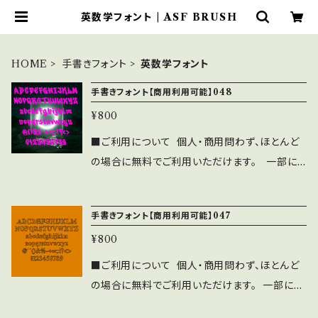
英数学フォント | ASF BRUSH
HOME
手書きフォント
英数学フォント
手書きフォント【商用利用可能】048
¥800
■ご利用について 個人・商用問わず、ほとんど
の場合に無料でご利用いただけます。 一部に
注意事項・禁止事項がございます。 ご利用前に
下記の注意事項と禁止事項を十分ご確認くださ
手書きフォント【商用利用可能】047
い。 ■注意事項 ⚫︎「ASF brush Handwritten
¥800
Font」の著作権は作者であるASF brushに帰
属します。 ⚫︎WEBサイト、印刷物、映像、ゲーム
■ご利用について 個人・商用問わず、ほとんど
への埋め込み、iPhone/Androidアプリ、フォン
の場合に無料でご利用いただけます。 一部に注
ト埋込みＰＤＦでの使用は個人、商用問わず無料
意事項・禁止事項がございます。 ご利用前に下