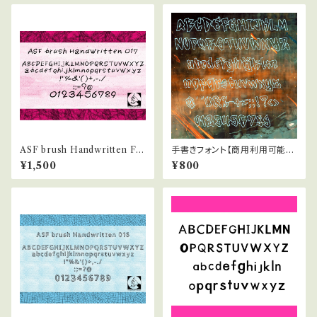
ASF brush Handwritten Fo
手書きフォント【商用利用可能】0
nt 017
45
¥1,500
¥800