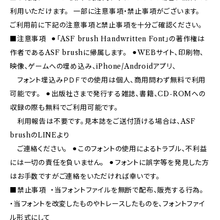
利用いただけます。 一部に注意事項・禁止事項がございます。
ご利用前に下記の注意事項と禁止事項を十分ご確認ください。
■注意事項 ⚫︎「ASF brush Handwritten Font」の著作権は
作者であるASF brushに帰属します。 ⚫︎WEBサイト、印刷物、
映像、ゲームへの埋め込み、iPhone/Androidアプリ、
フォント埋込みＰＤＦでの使用は個人、商用問わず無料で利用
可能です。 ⚫︎出版社さまで発行する雑誌、書籍、CD-ROMへの
収録の際も無料でご利用可能です。
利用報告は不要です。見本誌をご送付頂ける場合は、ASF
brushのLINEより
ご連絡ください。 ⚫︎このフォントの使用によるトラブル、不利益
には一切の責任を負いません。 ⚫︎フォントに誤字等を発見した方
はお手数ですがご連絡をいただければ幸いです。
■禁止事項 ・当フォントファイルを無断で配布、販売する行為。
・当フォントを改変したものやトレースしたものを、フォントファイ
ル形式にして