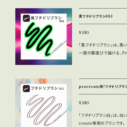
帰属します。 ⚫︎WEBサイ
ne/Androidアプリ、
黒フチドリブラシ003
わず無料で利用可能です。 
OMへの収録の際も無料で
¥380
見本誌をご送付頂ける場合は
「黒フチドリブラシ」は、黒
さい。 ⚫︎このフォントの
一度の筆運びで描ける、Procrea
負いません。 ⚫︎フォン
イトル文字にも映える表現
をいただければ幸いです。
に魅せたい方におすすめです。 特徴 • 文字は常に美しい墨黒
布、販売する行為。 ・当フ
フチの色はカラーパレットから自由に変
フォントファイル形式にし
の便利さを両立 • SNS投稿、年賀状、デザイン全般に最適 使い方は簡
procreate用『フチドリブラシ
単： ブラシカラーをフチ
れるため、カラーバランス
¥380
「フチドリブラシ白」は、白
create専用のブラシです