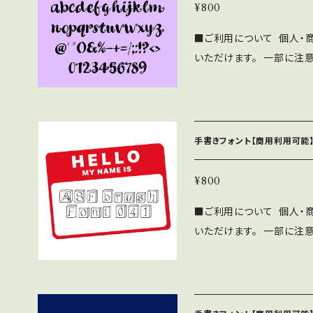
OMへの収録の際も無料で
¥800
見本誌をご送付頂ける場合は
■ご利用について 個人・
さい。 ⚫︎このフォントの
いただけます。 一部に注
負いません。 ⚫︎フォン
下記の注意事項と禁止事項を
をいただければ幸いです。
SF brush Handwrit
布、販売する行為。 ・当フ
帰属します。 ⚫︎WEBサイ
フォントファイル形式にし
ne/Androidアプリ、
手書きフォント【商用利用可能】
わず無料で利用可能です。 
OMへの収録の際も無料で
¥800
見本誌をご送付頂ける場合は
■ご利用について 個人・
さい。 ⚫︎このフォントの
いただけます。 一部に注
負いません。 ⚫︎フォン
下記の注意事項と禁止事項を
をいただければ幸いです。
SF brush Handwrit
布、販売する行為。 ・当フ
帰属します。 ⚫︎WEBサイ
フォントファイル形式にし
ne/Androidアプリ、