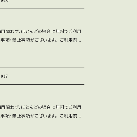
040
⚫︎出版社さまで発行する雑誌、書籍、CD-R
ご利用可能です。 利用報告は不要です。
、ASF brushのLINEより ご連絡くだ
商用問わず、ほとんどの場合に無料でご利用
使用によるトラブル、不利益には一切の責任を
意事項・禁止事項がございます。 ご利用前に
トに誤字等を発見した方はお手数ですがご連絡
十分ご確認ください。 ■注意事項 ⚫︎「A
 ■禁止事項 ・当フォントファイルを無断で配
ten Font」の著作権は作者であるASF brushに
ォントを改変したものやトレースしたものを、
ト、印刷物、映像、ゲームへの埋め込み、iPho
て 配布、販売する行為。
 フォント埋込みＰＤＦでの使用は個人、商用問
037
⚫︎出版社さまで発行する雑誌、書籍、CD-R
ご利用可能です。 利用報告は不要です。
、ASF brushのLINEより ご連絡くだ
商用問わず、ほとんどの場合に無料でご利用
使用によるトラブル、不利益には一切の責任を
意事項・禁止事項がございます。 ご利用前に
トに誤字等を発見した方はお手数ですがご連絡
十分ご確認ください。 ■注意事項 ⚫︎「A
 ■禁止事項 ・当フォントファイルを無断で配
ten Font」の著作権は作者であるASF brushに
ォントを改変したものやトレースしたものを、