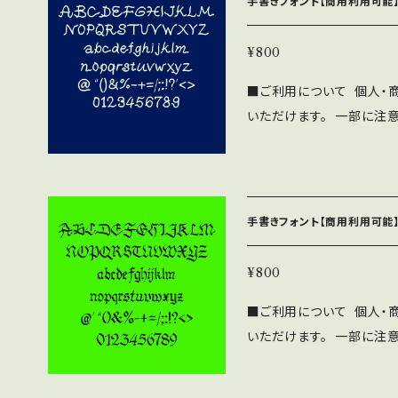
手書きフォント【商用利用可能】
わず無料で利用可能です。 
OMへの収録の際も無料で
¥800
見本誌をご送付頂ける場合は
■ご利用について 個人・
さい。 ⚫︎このフォントの
いただけます。 一部に注
負いません。 ⚫︎フォン
下記の注意事項と禁止事項を
をいただければ幸いです。
SF brush Handwrit
布、販売する行為。 ・当フ
帰属します。 ⚫︎WEBサイ
フォントファイル形式にし
ne/Androidアプリ、
手書きフォント【商用利用可能】
わず無料で利用可能です。 
OMへの収録の際も無料で
¥800
見本誌をご送付頂ける場合は
■ご利用について 個人・
さい。 ⚫︎このフォントの
いただけます。 一部に注
負いません。 ⚫︎フォン
下記の注意事項と禁止事項を
をいただければ幸いです。
SF brush Handwrit
布、販売する行為。 ・当フ