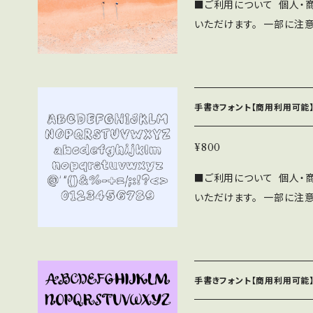
■ご利用について 個人・
さい。 ⚫︎このフォントの
いただけます。 一部に注
負いません。 ⚫︎フォン
下記の注意事項と禁止事項を
をいただければ幸いです。
SF brush Handwrit
布、販売する行為。 ・当フ
帰属します。 ⚫︎WEBサイ
フォントファイル形式にし
ne/Androidアプリ、
手書きフォント【商用利用可能】
わず無料で利用可能です。 
OMへの収録の際も無料で
¥800
見本誌をご送付頂ける場合は
■ご利用について 個人・
さい。 ⚫︎このフォントの
いただけます。 一部に注
負いません。 ⚫︎フォン
下記の注意事項と禁止事項を
をいただければ幸いです。
SF brush Handwrit
布、販売する行為。 ・当フ
帰属します。 ⚫︎WEBサイ
フォントファイル形式にし
ne/Androidアプリ、
手書きフォント【商用利用可能】
わず無料で利用可能です。 