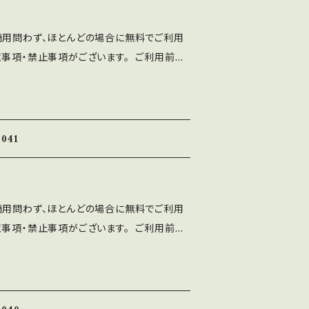
ご利用可能です。 利用報告は不要です。
、ASF brushのLINEより ご連絡くだ
商用問わず、ほとんどの場合に無料でご利用
使用によるトラブル、不利益には一切の責任を
意事項・禁止事項がございます。 ご利用前に
トに誤字等を発見した方はお手数ですがご連絡
十分ご確認ください。 ■注意事項 ⚫︎「A
 ■禁止事項 ・当フォントファイルを無断で配
ten Font」の著作権は作者であるASF brushに
ォントを改変したものやトレースしたものを、
ト、印刷物、映像、ゲームへの埋め込み、iPho
て 配布、販売する行為。
 フォント埋込みＰＤＦでの使用は個人、商用問
041
⚫︎出版社さまで発行する雑誌、書籍、CD-R
ご利用可能です。 利用報告は不要です。
、ASF brushのLINEより ご連絡くだ
商用問わず、ほとんどの場合に無料でご利用
使用によるトラブル、不利益には一切の責任を
意事項・禁止事項がございます。 ご利用前に
トに誤字等を発見した方はお手数ですがご連絡
十分ご確認ください。 ■注意事項 ⚫︎「A
 ■禁止事項 ・当フォントファイルを無断で配
ten Font」の著作権は作者であるASF brushに
ォントを改変したものやトレースしたものを、
ト、印刷物、映像、ゲームへの埋め込み、iPho
て 配布、販売する行為。
 フォント埋込みＰＤＦでの使用は個人、商用問