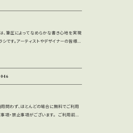
 フォント埋込みＰＤＦでの使用は個人、商用問
⚫︎出版社さまで発行する雑誌、書籍、CD-R
ご利用可能です。 利用報告は不要です。
、ASF brushのLINEより ご連絡くだ
 C1」は、筆圧によってなめらかな書き心地を実現
使用によるトラブル、不利益には一切の責任を
のブラシです。アーティストやデザイナーの皆様
トに誤字等を発見した方はお手数ですがご連絡
アイテムとして、ぜひお試しいただきたい一品
 ■禁止事項 ・当フォントファイルを無断で配
ォントを改変したものやトレースしたものを、
攻略感 • 幅広いスタイルや表現に対応 • イ
て 配布、販売する行為。
ラシ設定を変更す
046
始められます。自由に表現できるので、創造力
きるでしょう。プロフェッショナルな仕上がり
ってご利用いただけるブラシです！
商用問わず、ほとんどの場合に無料でご利用
意事項・禁止事項がございます。 ご利用前に
十分ご確認ください。 ■注意事項 ⚫︎「A
ten Font」の著作権は作者であるASF brushに