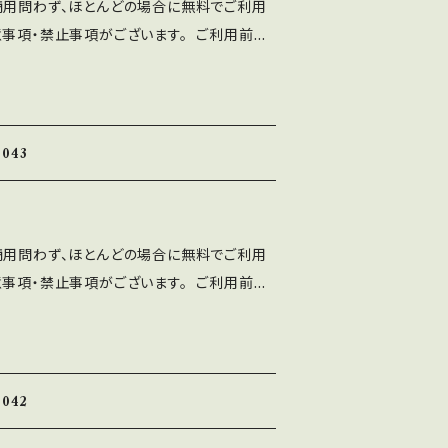
商用問わず、ほとんどの場合に無料でご利用
使用によるトラブル、不利益には一切の責任を
意事項・禁止事項がございます。 ご利用前に
トに誤字等を発見した方はお手数ですがご連絡
十分ご確認ください。 ■注意事項 ⚫︎「A
 ■禁止事項 ・当フォントファイルを無断で配
ten Font」の著作権は作者であるASF brushに
ォントを改変したものやトレースしたものを、
ト、印刷物、映像、ゲームへの埋め込み、iPho
て 配布、販売する行為。
 フォント埋込みＰＤＦでの使用は個人、商用問
043
⚫︎出版社さまで発行する雑誌、書籍、CD-R
ご利用可能です。 利用報告は不要です。
、ASF brushのLINEより ご連絡くだ
商用問わず、ほとんどの場合に無料でご利用
使用によるトラブル、不利益には一切の責任を
意事項・禁止事項がございます。 ご利用前に
トに誤字等を発見した方はお手数ですがご連絡
十分ご確認ください。 ■注意事項 ⚫︎「A
 ■禁止事項 ・当フォントファイルを無断で配
ten Font」の著作権は作者であるASF brushに
ォントを改変したものやトレースしたものを、
ト、印刷物、映像、ゲームへの埋め込み、iPho
て 配布、販売する行為。
 フォント埋込みＰＤＦでの使用は個人、商用問
042
⚫︎出版社さまで発行する雑誌、書籍、CD-R