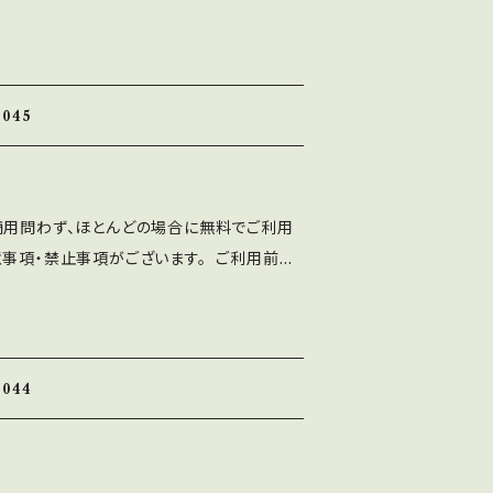
大活躍！ 主な特徴： • 中央は
の色は自由に設定可能 • フチがあることで、
り映える • 黒背景にもカラー背景にも使い
045
商用問わず、ほとんどの場合に無料でご利用
意事項・禁止事項がございます。 ご利用前に
十分ご確認ください。 ■注意事項 ⚫︎「A
ten Font」の著作権は作者であるASF brushに
ト、印刷物、映像、ゲームへの埋め込み、iPho
 フォント埋込みＰＤＦでの使用は個人、商用問
044
⚫︎出版社さまで発行する雑誌、書籍、CD-R
ご利用可能です。 利用報告は不要です。
、ASF brushのLINEより ご連絡くだ