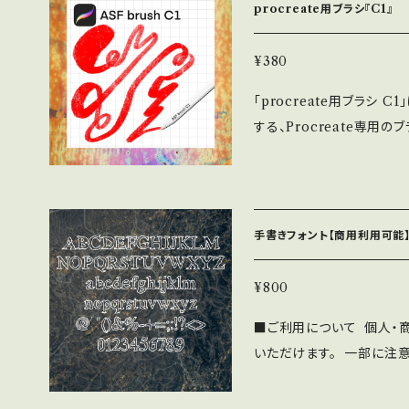
ne/Androidアプリ、
procreate用ブラシ『C1』
わず無料で利用可能です。 
OMへの収録の際も無料で
¥380
見本誌をご送付頂ける場合は
「procreate用ブラシ
さい。 ⚫︎このフォントの
する、Procreate専用
負いません。 ⚫︎フォン
に、新たな創造の扉を開く
をいただければ幸いです。
です。 特徴 • 筆圧に応じた滑らかな描写を実現 • 手書きの温かみを感
布、販売する行為。 ・当フ
じつつ、デジタルならではの
フォントファイル形式にし
ラスト、デザイン、SNS投稿に最適 使い方は簡単： ブ
手書きフォント【商用利用可能】
ることなく、直感的に描き
を存分に発揮することがで
¥800
を目指す方にも、自信を持
■ご利用について 個人・
いただけます。 一部に注
下記の注意事項と禁止事項を
SF brush Handwrit