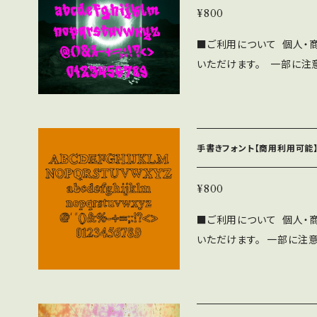
¥800
■ご利用について 個人・
いただけます。 一部に注
に下記の注意事項と禁止事項を十
⚫︎「ASF brush Hand
ushに帰属します。 ⚫︎
み、iPhone/Androi
手書きフォント【商用利用可能】
用問わず無料で利用可能で
CD-ROMへの収録の際
¥800
す。見本誌をご送付頂ける場合
■ご利用について 個人・
さい。 ⚫︎このフォントの
いただけます。 一部に注
負いません。 ⚫︎フォン
下記の注意事項と禁止事項を
をいただければ幸いです。 ■禁止事項 ⚫︎当フォントファイルを無断で
SF brush Handwrit
配布、販売する行為。 ⚫︎
帰属します。 ⚫︎WEBサイ
を、フォントファイル形式に