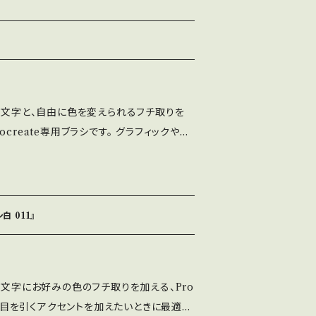
ト、印刷物、映像、ゲームへの埋め込み、iPho
 フォント埋込みＰＤＦでの使用は個人、商用問
⚫︎出版社さまで発行する雑誌、書籍、CD-R
ご利用可能です。 利用報告は不要です。
、ASF brushのLINEより ご連絡くだ
い文字と、自由に色を変えられるフチ取りを
使用によるトラブル、不利益には一切の責任を
te専用ブラシです。 グラフィックやタ
トに誤字等を発見した方はお手数ですがご連絡
力。文字やアートを引き締めながらも華やか
 ■禁止事項 ・当フォントファイルを無断で配
で描写 •
ォントを改変したものやトレースしたものを、
更可能 • 手書き感とデジタル
て 配布、販売する行為。
白 011』
取り用に設定するだけ。内部は自動で黒に描か
に悩むことなく統一感ある仕上がりに。
い文字にお好みの色のフチ取りを加える、Pro
。 目を引くアクセントを加えたいときに最適。