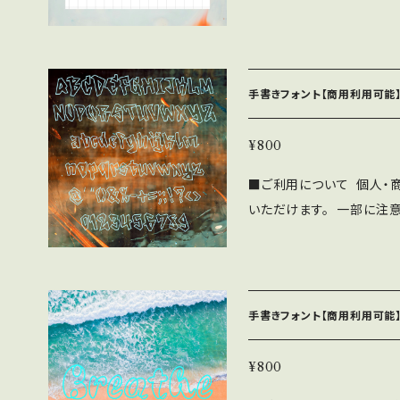
ポスターやロゴ、SNS用の文字入れにも
鮮やかな“白文字”、縁取り
背景の上でも文字がくっき
やすい設計
手書きフォント【商用利用可能】
¥800
■ご利用について 個人・
いただけます。 一部に注
下記の注意事項と禁止事項を
SF brush Handwrit
帰属します。 ⚫︎WEBサイ
ne/Androidアプリ、
手書きフォント【商用利用可能】
わず無料で利用可能です。 
OMへの収録の際も無料で
¥800
見本誌をご送付頂ける場合は