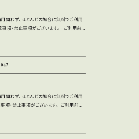
商用問わず、ほとんどの場合に無料でご利用
意事項・禁止事項がございます。 ご利用前
分ご確認ください。 ■注意事項
written Font」の著作権は作者であるASF br
WEBサイト、印刷物、映像、ゲームへの埋め込
dアプリ、フォント埋込みＰＤＦでの使用は個人、商
047
す。 ⚫︎出版社さまで発行する雑誌、書籍、
も無料でご利用可能です。利用報告は不要で
は、ASF brushのLINEよりご連絡くだ
商用問わず、ほとんどの場合に無料でご利用
使用によるトラブル、不利益には一切の責任を
意事項・禁止事項がございます。 ご利用前に
トに誤字等を発見した方はお手数ですがご連絡
十分ご確認ください。 ■注意事項 ⚫︎「A
ten Font」の著作権は作者であるASF brushに
当フォントを改変したものやトレースしたもの
ト、印刷物、映像、ゲームへの埋め込み、iPho
して配布、販売する行為。