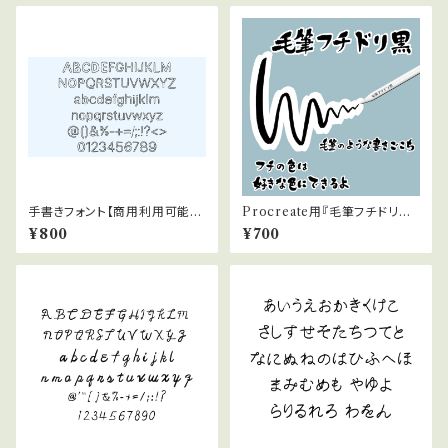
手書きフォント【商用利用可能】0
Procreate用『毛筆フチドリブ
38
ラシ黒001』
¥800
¥700