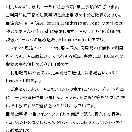
利用いただけます。 一部に注意事項・禁止事項がございます。
ご利用前に下記の注意事項と禁止事項を十分ご確認ください。
■注意事項 ⚫︎「ASF brush Handwritten Font」の著作権は
作者であるASF brushに帰属します。 ⚫︎WEBサイト、印刷物、
映像、ゲームへの埋め込み、iPhone/Androidアプリ、
フォント埋込みＰＤＦでの使用は個人、商用問わず無料で利用
可能です。 ⚫︎出版社さまで発行する雑誌、書籍、CD-ROMへの
収録の際も無料でご利用可能です。
利用報告は不要です。見本誌をご送付頂ける場合は、ASF
brushのLINEより
ご連絡ください。 ⚫︎このフォントの使用によるトラブル、不利益
には一切の責任を負いません。 ⚫︎フォントに誤字等を発見した方
はお手数ですがご連絡をいただければ幸いです。
■禁止事項 ・当フォントファイルを無断で配布、販売する行為。
・当フォントを改変したものやトレースしたものを、フォントファイ
ル形式にして