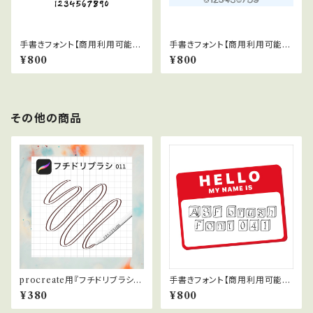
手書きフォント【商用利用可能】0
手書きフォント【商用利用可能】0
29
38
¥800
¥800
その他の商品
procreate用『フチドリブラシ白
手書きフォント【商用利用可能】0
011』
41
¥380
¥800