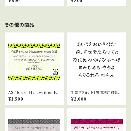
¥800
¥800
その他の商品
ASF brush Handwritten Fo
手書きフォント【商用利用可能】0
nt 015
39
¥1,500
¥2,000