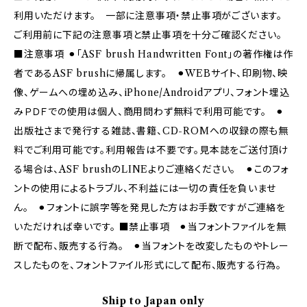
利用いただけます。 一部に注意事項・禁止事項がございます。
ご利用前に下記の注意事項と禁止事項を十分ご確認ください。
■注意事項 ⚫︎「ASF brush Handwritten Font」の著作権は作
者であるASF brushに帰属します。 ⚫︎WEBサイト、印刷物、映
像、ゲームへの埋め込み、iPhone/Androidアプリ、フォント埋込
みＰＤＦでの使用は個人、商用問わず無料で利用可能です。 ⚫︎
出版社さまで発行する雑誌、書籍、CD-ROMへの収録の際も無
料でご利用可能です。利用報告は不要です。見本誌をご送付頂け
る場合は、ASF brushのLINEよりご連絡ください。 ⚫︎このフォ
ントの使用によるトラブル、不利益には一切の責任を負いませ
ん。 ⚫︎フォントに誤字等を発見した方はお手数ですがご連絡を
いただければ幸いです。 ■禁止事項 ⚫︎当フォントファイルを無
断で配布、販売する行為。 ⚫︎当フォントを改変したものやトレー
スしたものを、フォントファイル形式にして配布、販売する行為。
Ship to Japan only