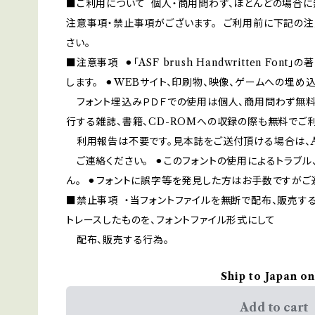
■ご利用について 個人・商用問わず、ほとんどの場合に
注意事項・禁止事項がございます。 ご利用前に下記の
さい。
■注意事項 ⚫︎「ASF brush Handwritten Fon
します。 ⚫︎WEBサイト、印刷物、映像、ゲームへの埋め込み、i
フォント埋込みＰＤＦでの使用は個人、商用問わず無料で
行する雑誌、書籍、CD-ROMへの収録の際も無料でご
利用報告は不要です。見本誌をご送付頂ける場合は、ASF 
ご連絡ください。 ⚫︎このフォントの使用によるトラブ
ん。 ⚫︎フォントに誤字等を発見した方はお手数ですが
■禁止事項 ・当フォントファイルを無断で配布、販売する
トレースしたものを、フォントファイル形式にして
配布、販売する行為。
Ship to Japan on
Add to cart