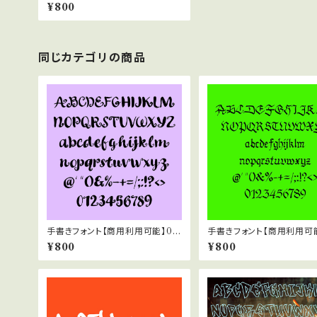
1
¥800
同じカテゴリの商品
手書きフォント【商用利用可能】04
手書きフォント【商用利用可能
2
7
¥800
¥800