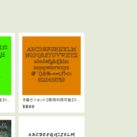
】03
手書きフォント【商用利用可能】04
7
¥800