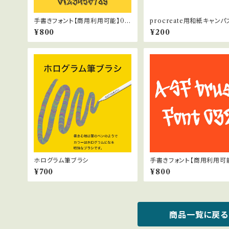
手書きフォント【商用利用可能】03
procreate用和紙キャンパ
6
¥800
¥200
ホログラム筆ブラシ
手書きフォント【商用利用可能
2
¥700
¥800
商品一覧に戻る