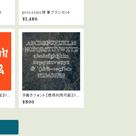
ス
procreate用 筆ブラシセット
¥1,480
】03
手書きフォント【商用利用可能】04
6
¥800