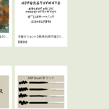
】04
手書きフォント【商用利用可能】02
9
¥800