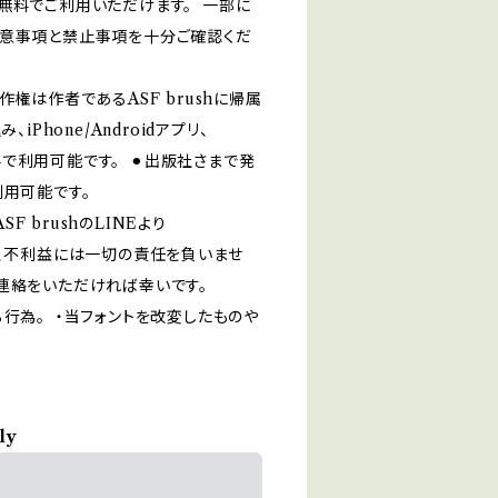
無料でご利用いただけます。 一部に
注意事項と禁止事項を十分ご確認くだ
t」の著作権は作者であるASF brushに帰属
Phone/Androidアプリ、
利用可能です。 ⚫︎出版社さまで発
利用可能です。
brushのLINEより
ル、不利益には一切の責任を負いませ
ご連絡をいただければ幸いです。
行為。 ・当フォントを改変したものや
ly