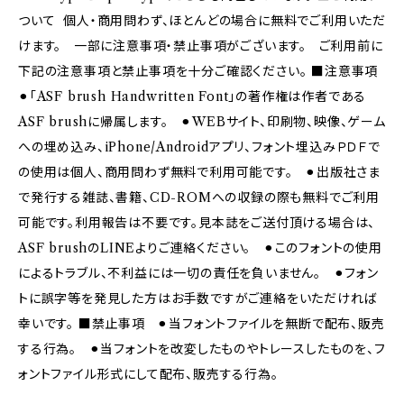
ついて 個人・商用問わず、ほとんどの場合に無料でご利用いただ
けます。 一部に注意事項・禁止事項がございます。 ご利用前に
下記の注意事項と禁止事項を十分ご確認ください。 ■注意事項
⚫︎「ASF brush Handwritten Font」の著作権は作者である
ASF brushに帰属します。 ⚫︎WEBサイト、印刷物、映像、ゲーム
への埋め込み、iPhone/Androidアプリ、フォント埋込みＰＤＦで
の使用は個人、商用問わず無料で利用可能です。 ⚫︎出版社さま
で発行する雑誌、書籍、CD-ROMへの収録の際も無料でご利用
可能です。利用報告は不要です。見本誌をご送付頂ける場合は、
ASF brushのLINEよりご連絡ください。 ⚫︎このフォントの使用
によるトラブル、不利益には一切の責任を負いません。 ⚫︎フォン
トに誤字等を発見した方はお手数ですがご連絡をいただければ
幸いです。 ■禁止事項 ⚫︎当フォントファイルを無断で配布、販売
する行為。 ⚫︎当フォントを改変したものやトレースしたものを、フ
ォントファイル形式にして配布、販売する行為。