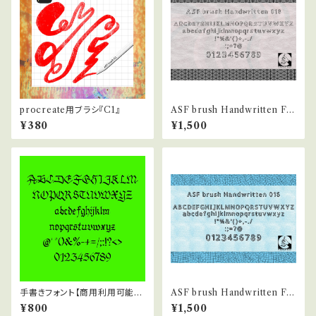
procreate用ブラシ『C1』
ASF brush Handwritten Fo
nt 018
¥380
¥1,500
手書きフォント【商用利用可能】0
ASF brush Handwritten Fo
37
nt 016
¥800
¥1,500