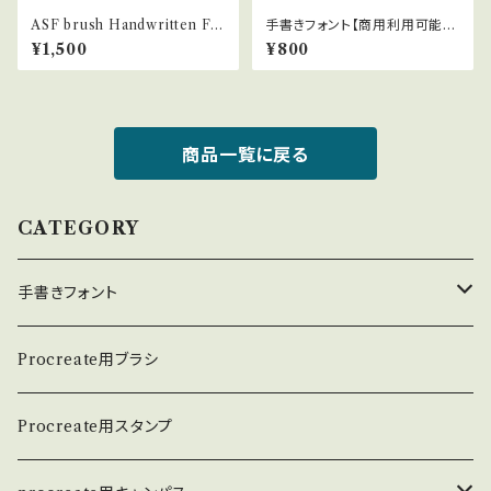
ASF brush Handwritten Fo
手書きフォント【商用利用可能】0
nt 014
34
¥1,500
¥800
商品一覧に戻る
CATEGORY
手書きフォント
英数学フォント
Procreate用ブラシ
日本語フォント
Procreate用スタンプ