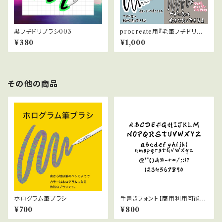
黒フチドリブラシ003
procreate用『毛筆フチドリブラ
シ黒』と『毛筆フチドリブラシ白』
¥380
¥1,000
のお得な2本セット
その他の商品
ホログラム筆ブラシ
手書きフォント【商用利用可能】0
29
¥700
¥800