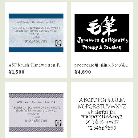
ASF brush Handwritten Fo
procreate用 毛筆スタンプ&毛
nt 020
筆ブラシ(Japanese calligrap
¥1,500
¥4,890
hy brushes for procreate)