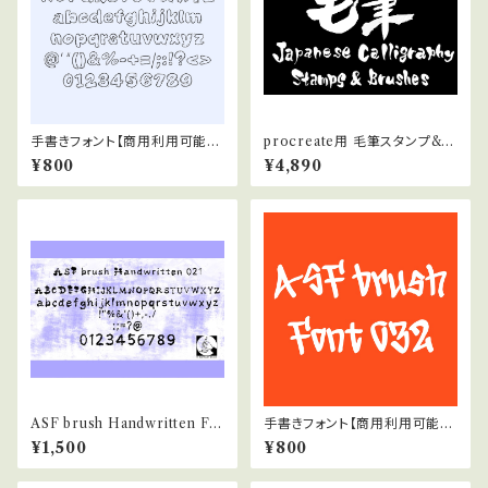
手書きフォント【商用利用可能】0
procreate用 毛筆スタンプ&毛
43
筆ブラシ(Japanese calligrap
¥800
¥4,890
hy brushes for procreate)
ASF brush Handwritten Fo
手書きフォント【商用利用可能】0
nt 021
32
¥1,500
¥800