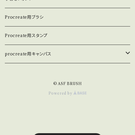
英数学フォント
Procreate用ブラシ
日本語フォント
Procreate用スタンプ
procreate用キャンパス
和紙キャンパス
© ASF BRUSH
Powered by