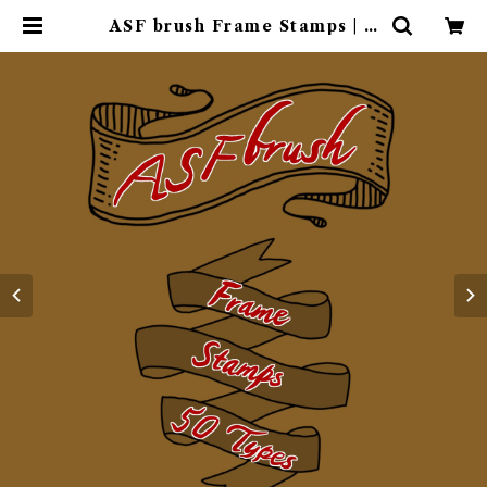
ASF brush Frame Stamps | A
SF BRUSH