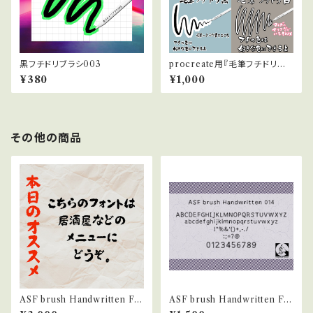
黒フチドリブラシ003
procreate用『毛筆フチドリブラ
シ黒』と『毛筆フチドリブラシ白』
¥380
¥1,000
のお得な2本セット
その他の商品
ASF brush Handwritten Fo
ASF brush Handwritten Fo
nt 005
nt 014