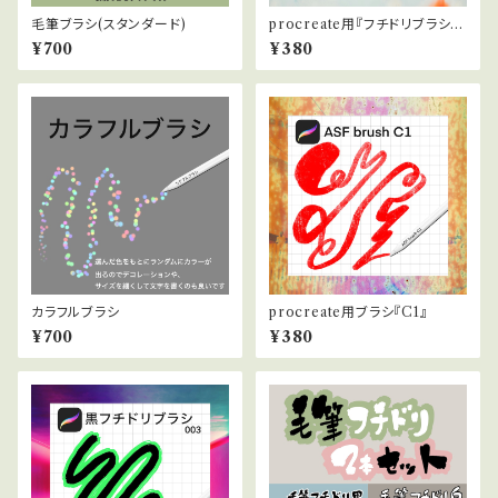
毛筆ブラシ(スタンダード)
procreate用『フチドリブラシ白
011』
¥700
¥380
カラフルブラシ
procreate用ブラシ『C1』
¥700
¥380