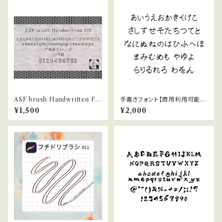
ASF brush Handwritten Fo
手書きフォント【商用利用可能】0
nt 018
39
¥1,500
¥2,000