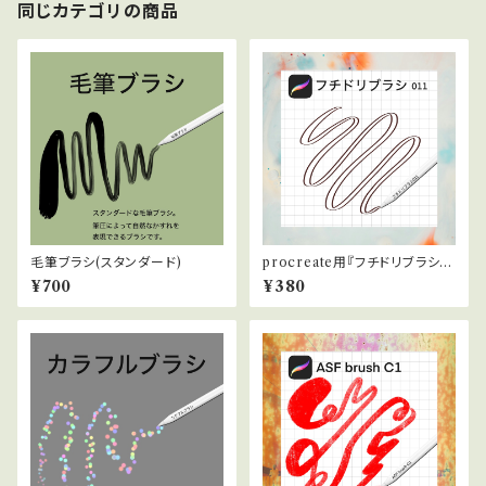
同じカテゴリの商品
毛筆ブラシ(スタンダード)
procreate用『フチドリブラシ白
011』
¥700
¥380