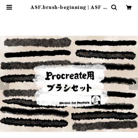
ASF.brush-beginning | ASF B
RUSH