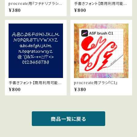
procreate用『フチドリブラシ白
手書きフォント【商用利用可能】0
011』
28
¥380
¥800
手書きフォント【商用利用可能】0
procreate用ブラシ『C1』
40
¥800
¥380
商品一覧に戻る